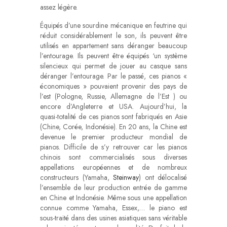
assez légère.
Équipés d’une sourdine mécanique en feutrine qui
réduit considérablement le son, ils peuvent être
utilisés en appartement sans déranger beaucoup
l’entourage. Ils peuvent être équipés ‘un système
silencieux qui permet de jouer au casque sans
déranger l’entourage. Par le passé, ces pianos «
économiques » pouvaient provenir des pays de
l’est (Pologne, Russie, Allemagne de l’Est ) ou
encore d’Angleterre et USA. Aujourd’hui, la
quasi-totalité de ces pianos sont fabriqués en Asie
(Chine, Corée, Indonésie). En 20 ans, la Chine est
devenue le premier producteur mondial de
pianos. Difficile de s’y retrouver car les pianos
chinois sont commercialisés sous diverses
appellations européennes et de nombreux
constructeurs (Yamaha,
Steinway
) ont délocalisé
l’ensemble de leur production entrée de gamme
en Chine et Indonésie. Même sous une appellation
connue comme Yamaha, Essex,… le piano est
sous-traité dans des usines asiatiques sans véritable