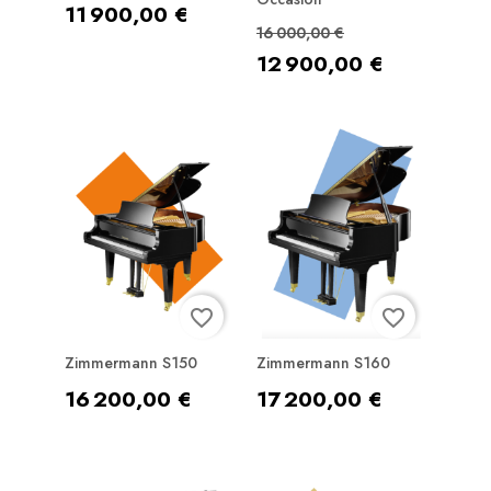
Prix
11 900,00 €
Prix de base
Prix
16 000,00 €
12 900,00 €
favorite_border
favorite_border
Zimmermann S150
Zimmermann S160
Prix
Prix
16 200,00 €
17 200,00 €