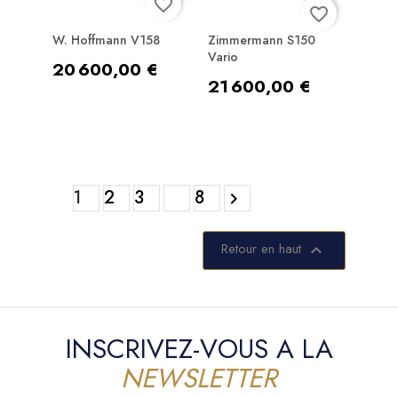
favorite_border
favorite_border
W. Hoffmann V158
Zimmermann S150
Vario
Prix
20 600,00 €
Prix
21 600,00 €
1
2
3
8

Retour en haut

INSCRIVEZ-VOUS A LA
NEWSLETTER