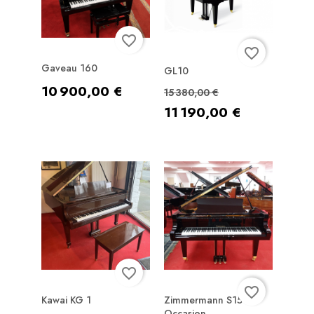
favorite_border
favorite_border
Gaveau 160
GL10
Prix
10 900,00 €
Prix de base
Prix
15 380,00 €
11 190,00 €
favorite_border
favorite_border
Kawai KG 1
Zimmermann S150
Occasion