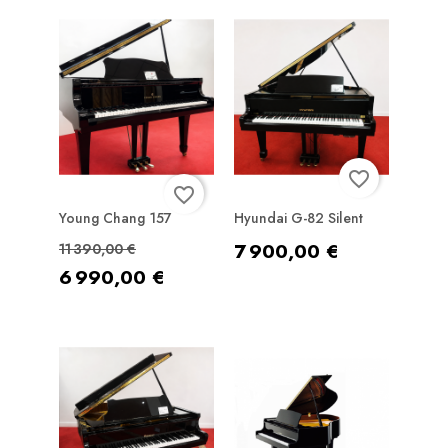
favorite_border
favorite_border
Young Chang 157
Hyundai G-82 Silent
Prix de base
Prix
Prix
7 900,00 €
11 390,00 €
6 990,00 €