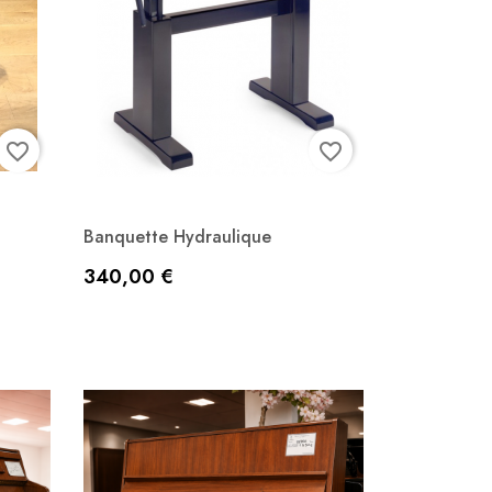
favorite_border
favorite_border
Banquette Hydraulique
Aperçu rapide

Prix
340,00 €
Noir