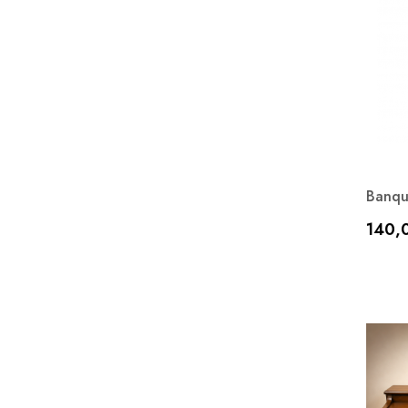
Banqu
Prix
140,