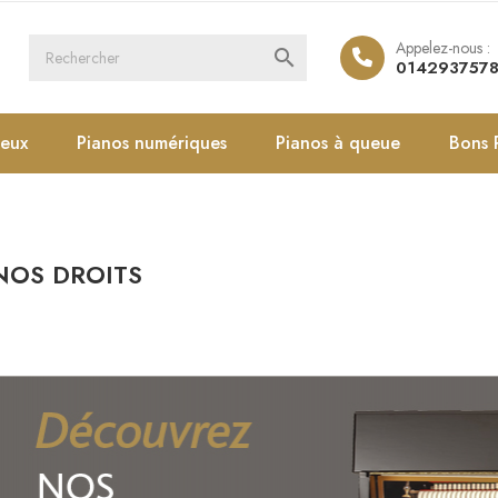
Appelez-nous :

014293757
ieux
Pianos numériques
Pianos à queue
Bons 
NOS DROITS