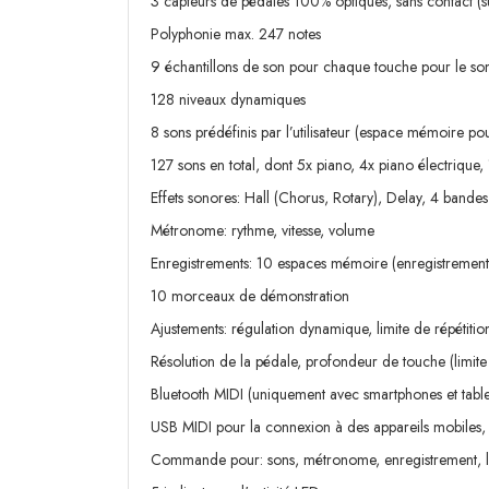
3 capteurs de pédales 100% optiques, sans contact (s
Polyphonie max. 247 notes
9 échantillons de son pour chaque touche pour le so
128 niveaux dynamiques
8 sons prédéfinis par l’utilisateur (espace mémoire p
127 sons en total, dont 5x piano, 4x piano électrique,
Effets sonores: Hall (Chorus, Rotary), Delay, 4 bandes 
Métronome: rythme, vitesse, volume
Enregistrements: 10 espaces mémoire (enregistrement, 
10 morceaux de démonstration
Ajustements: régulation dynamique, limite de répétit
Résolution de la pédale, profondeur de touche (limit
Bluetooth MIDI (uniquement avec smartphones et table
USB MIDI pour la connexion à des appareils mobiles, 
Commande pour: sons, métronome, enregistrement, 