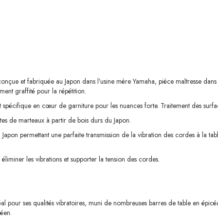
nçue et fabriquée au Japon dans l’usine mère Yamaha, pièce maîtresse dans 
nt graffité pour la répétition.
spécifique en cœur de garniture pour les nuances forte. Traitement des surfa
tes de marteaux à partir de bois durs du Japon.
u Japon permettant une parfaite transmission de la vibration des cordes à la tab
liminer les vibrations et supporter la tension des cordes.
l pour ses qualités vibratoires, muni de nombreuses barres de table en épicéa. L
péen.