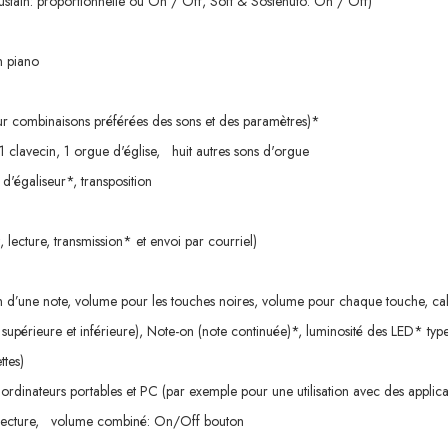
ustain: proportionnelle ou On / Off, Soft & Sostenuto: On / Off)
n piano
our combinaisons préférées des sons et des paramètres)*
 1 clavecin, 1 orgue d'église, huit autres sons d'orgue
d'égaliseur*, transposition
lecture, transmission* et envoi par courriel)
ion d’une note, volume pour les touches noires, volume pour chaque touche, c
e supérieure et inférieure), Note-on (note continuée)*, luminosité des LED*
ttes)
ordinateurs portables et PC (par exemple pour une utilisation avec des applic
lecture, volume combiné: On/Off bouton