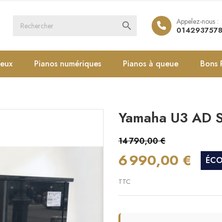
Appelez-nous :

014293757
ieux
Pianos numériques
Pianos à queue
Bons 
Yamaha U3 AD S
14 790,00 €
6 990,00 €
ÉCO
TTC