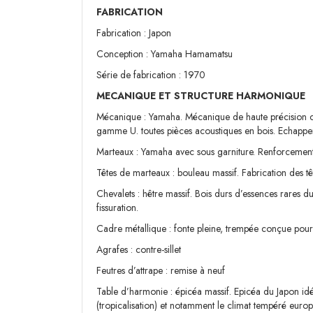
FABRICATION
Fabrication : Japon
Conception : Yamaha Hamamatsu
Série de fabrication : 1970
MECANIQUE ET STRUCTURE HARMONIQUE
Mécanique : Yamaha. Mécanique de haute précision co
gamme U. toutes pièces acoustiques en bois. Echappeme
Marteaux : Yamaha avec sous garniture. Renforcement 
Têtes de marteaux : bouleau massif. Fabrication des tê
Chevalets : hêtre massif. Bois durs d’essences rares d
fissuration.
Cadre métallique : fonte pleine, trempée conçue pour é
Agrafes : contre-sillet
Feutres d’attrape : remise à neuf
Table d’harmonie : épicéa massif. Epicéa du Japon idéa
(tropicalisation) et notamment le climat tempéré euro