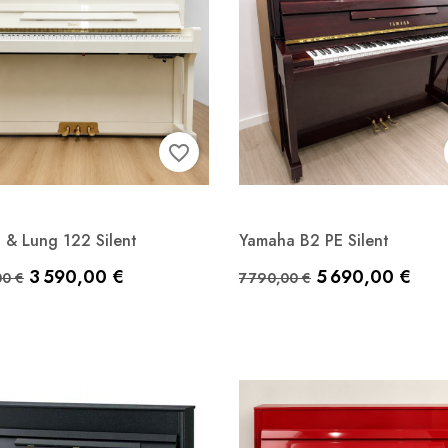
favorite_border
 & Lung 122 Silent
Yamaha B2 PE Silent
Aperçu rapide

de base
Prix
Prix de base
Prix
3 590,00 €
5 690,00 €
Acajou laqué
00 €
7 790,00 €
Aperçu rapide
