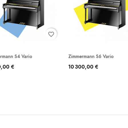
favorite_border
rmann S4 Vario
Zimmermann S6 Vario
Aperçu rapide
Aperçu rapide


Prix
0,00 €
10 300,00 €
Noir laqué
Noir laqué