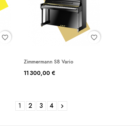
favorite_border
favorite_border
Zimmermann S8 Vario
Aperçu rapide

Prix
11 300,00 €
Noir laqué
1
2
3
4
