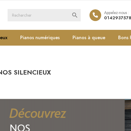
Appelez-nous :

014293757
ieux
Pianos numériques
Pianos à queue
Bons 
NOS SILENCIEUX