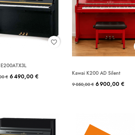
favorite_border
 E200ATX3L
Aperçu rapide

Kawai K200 AD Silent
Aperçu rapide

de base
Prix
6 490,00 €
Noir satiné
00 €
Prix de base
Prix
6 900,00 €
Rouge laqué
9 050,00 €