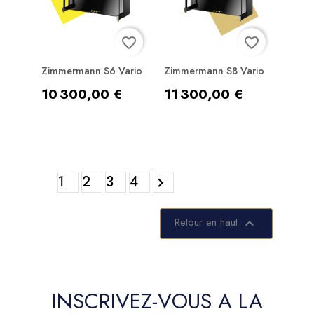
favorite_border
favorite_border
Zimmermann S6 Vario
Zimmermann S8 Vario
Prix
Prix
10 300,00 €
11 300,00 €
1
2
3
4

Retour en haut

INSCRIVEZ-VOUS A LA