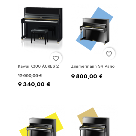
favorite_border
favorite_border
Kawai K300 AURES 2
Zimmermann S4 Vario
Prix de base
Prix
Prix
9 800,00 €
12 000,00 €
9 340,00 €