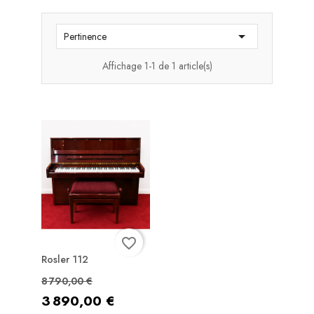

Pertinence
Affichage 1-1 de 1 article(s)
favorite_border
Rosler 112
Prix de base
Prix
8 790,00 €
3 890,00 €