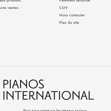
ux produits
Paiement sécurisé
ures ventes
CGV
Nous contacter
Plan du site
Pour nous suivre sur les réseaux sociaux.