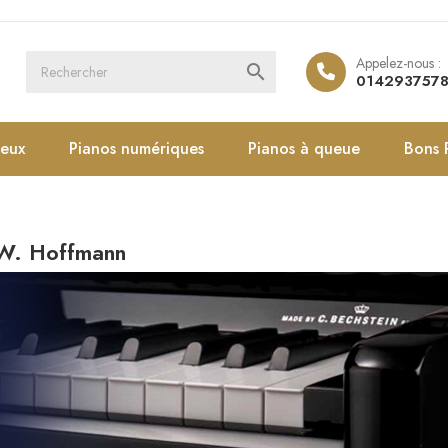
Appelez-nous :

014293757
ieux
Pianos numériques
Pianos à queue
Bons 
 W. Hoffmann