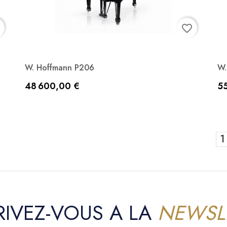
r
favorite_border
W. Hoffmann P206
W.
Aperçu rapide

Prix
Pr
48 600,00 €
5
Noir laqué
Blanc laqué
1
RIVEZ-VOUS A LA
NEWSL