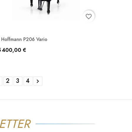
favorite_border
 Hoffmann P206 Vario
Aperçu rapide

ix
5 400,00 €
Noir laqué
Blanc laqué
2
3
4

ETTER