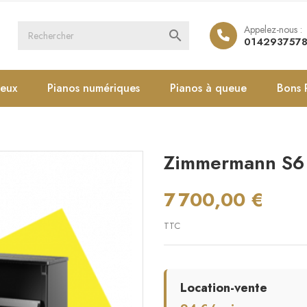
Appelez-nous :

014293757
ieux
Pianos numériques
Pianos à queue
Bons 
Zimmermann S6
7 700,00 €
TTC
Location-vente