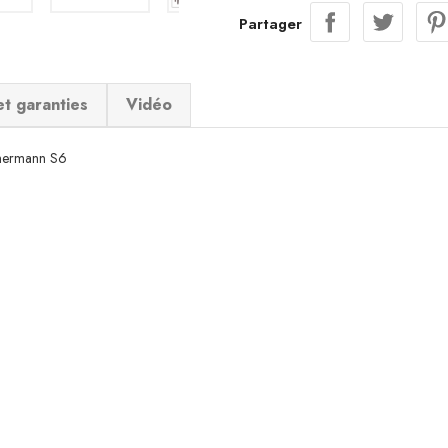
Partager
et garanties
Vidéo
immermann S6