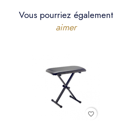
Vous pourriez également
aimer
favorite_border