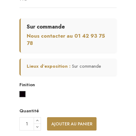
Sur commande
Nous contacter au 01 42 93 75
78
Lieux d’exposition :
Sur commande
Finition
Noir satiné
Blanc satiné
Palissandre
Quantité
AJOUTER AU PANIER