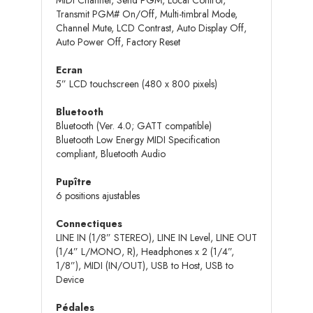
MIDI Channel, Send PGM, Local Control,
Transmit PGM# On/Off, Multi-timbral Mode,
Channel Mute, LCD Contrast, Auto Display Off,
Auto Power Off, Factory Reset
Ecran
5” LCD touchscreen (480 x 800 pixels)
Bluetooth
Bluetooth (Ver. 4.0; GATT compatible)
Bluetooth Low Energy MIDI Specification
compliant, Bluetooth Audio
Pupître
6 positions ajustables
Connectiques
LINE IN (1/8” STEREO), LINE IN Level, LINE OUT
(1/4” L/MONO, R), Headphones x 2 (1/4”,
1/8”), MIDI (IN/OUT), USB to Host, USB to
Device
Pédales