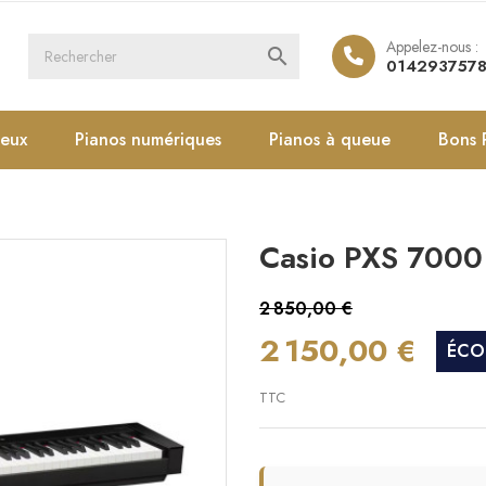
Appelez-nous :

014293757
ieux
Pianos numériques
Pianos à queue
Bons 
Casio PXS 7000
2 850,00 €
2 150,00 €
ÉCO
TTC