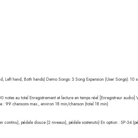
and, Left hand, Both hands) Demo Songs: 3 Song Expansion (User Songs): 10 
00 notes au total Enregistrement et lecture en temps réel [Enregistreur audio
e : 99 chansons max., environ 18 min/chanson (total 18 min)
e en continu), pédale douce (2 niveaux), pédale sostenuto) En option : SP-34 (