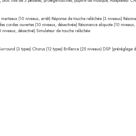
t, bloc fixe de 3 pédales, protège-touches, pupitre de musique, Adaptateur
 marteaux (10 niveaux, arrêt) Réponse de touche relâchée (3 niveaux) Résona
s cordes ouvertes (10 niveaux, désactivée) Résonance aliquote (10 niveaux, dé
10 niveaux, désactivé) Simulateur de touche relâchée
 Surround (3 types) Chorus (12 types) Brillance (25 niveaux) DSP (préréglage de