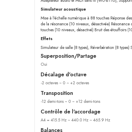
Adaptateur audio et MIDI sans fil (WU-BT10), Suppor
Simulateur acoustique
Mise à l'échelle numérique à 88 touches Réponse des
de la résonance (10 niveaux, désactivée) Résonance de
touches (10 niveaux, désactivé) Bruit des étouffoirs (
Effets
Simulateur de salle (8 types), Réverbération (8 types)
Superposition/Partage
Oui
Décalage d'octave
-2 octaves ~ 0 ~ +2 octaves
Transposition
-12 demi-tons ~ 0 ~ +12 demi-tons
Contrôle de l'accordage
A4 = 415.5 Hz ~ 440.0 Hz ~ 465.9 Hz
Balances