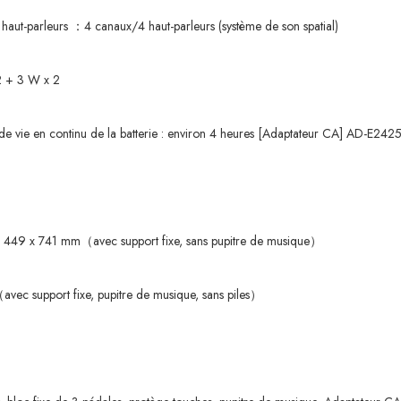
aut-parleurs ：4 canaux/4 haut-parleurs (système de son spatial)
 2 + 3 W x 2
ée de vie en continu de la batterie : environ 4 heures [Adaptateur CA] AD-E2
 x 449 x 741 mm（avec support fixe, sans pupitre de musique）
g（avec support fixe, pupitre de musique, sans piles）