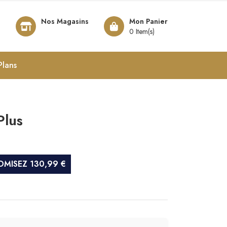
Nos Magasins
Mon Panier
8
0 Item(s)
Plans
Plus
MISEZ 130,99 €