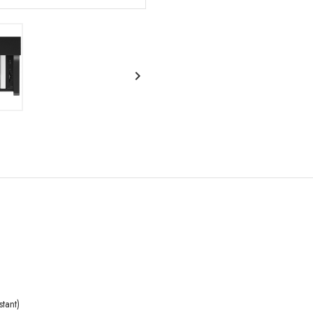

stant)