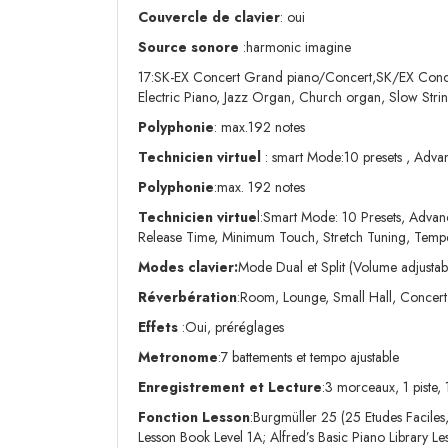
Couvercle de clavier
: oui
Source sonore
:harmonic imagine
17:SK-EX Concert Grand piano/Concert,SK/EX Concert
Electric Piano, Jazz Organ, Church organ, Slow Stri
Polyphonie
: max.192 notes
Technicien virtuel
: smart Mode:10 presets , Adva
Polyphonie
:max. 192 notes
Technicien virtue
l:Smart Mode: 10 Presets, Adva
Release Time, Minimum Touch, Stretch Tuning, Tempe
Modes clavier:
Mode Dual et Split (Volume adjusta
Réverbération
:Room, Lounge, Small Hall, Concert 
Effets
:Oui, préréglages
Metronome
:7 battements et tempo ajustable
Enregistrement et Lecture
:3 morceaux, 1 piste
Fonction Lesson
:Burgmüller 25 (25 Etudes Faciles
Lesson Book Level 1A; Alfred’s Basic Piano Library L