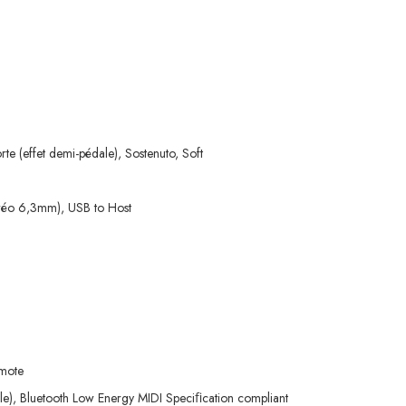
te (effet demi-pédale), Sostenuto, Soft
téréo 6,3mm), USB to Host
emote
le), Bluetooth Low Energy MIDI Speciﬁcation compliant