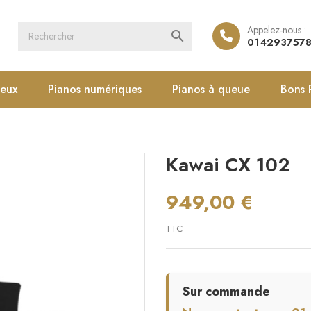
Appelez-nous :

014293757
ieux
Pianos numériques
Pianos à queue
Bons 
Kawai CX 102
949,00 €
TTC
Sur commande