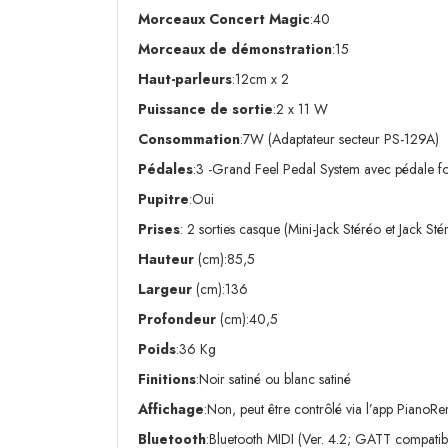
Morceaux Concert Magic
:40
Morceaux de démonstration
:15
Haut-parleurs
:12cm x 2
Puissance de sortie
:2 x 11 W
Consommation
:7W (Adaptateur secteur PS-129A)
Pédales
:3 -Grand Feel Pedal System avec pédale for
Pupitre
:Oui
Prises
: 2 sorties casque (Mini-Jack Stéréo et Jack S
Hauteur
(cm):85,5
Largeur
(cm):136
Profondeur
(cm):40,5
Poids
:36 Kg
Finitions
:Noir satiné ou blanc satiné
Affichage
:Non, peut être contrôlé via l’app PianoR
Bluetooth
:Bluetooth MIDI (Ver. 4.2; GATT compatib