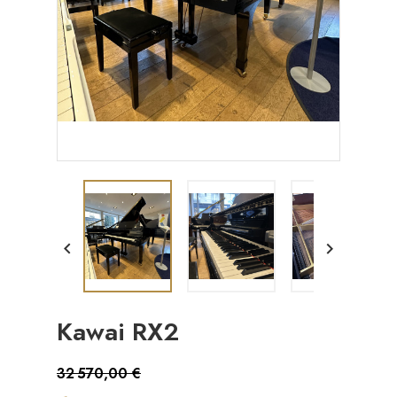


Kawai RX2
32 570,00 €