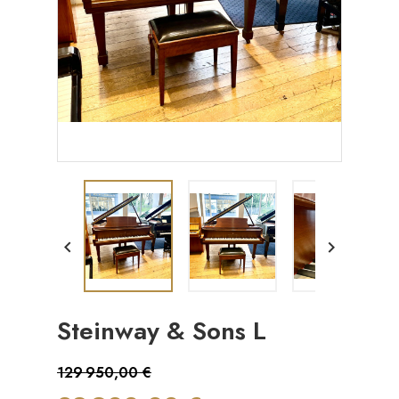


Steinway & Sons L
129 950,00 €