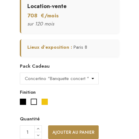
Location-vente
708 €/mois
sur 120 mois
Lieux d’exposition :
Paris 8
Pack Cadeau
Finition
Noir laqué
Noyer laqué/satiné
Blanc laqué
acajou laqué/satiné
Quantité
AJOUTER AU PANIER