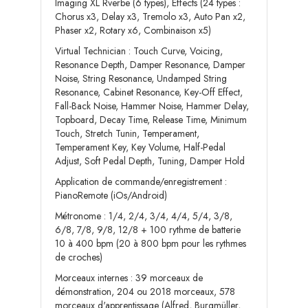
Imaging XL Rverbe (6 types), Effects (24 types :
Chorus x3, Delay x3, Tremolo x3, Auto Pan x2,
Phaser x2, Rotary x6, Combinaison x5)
Virtual Technician : Touch Curve, Voicing,
Resonance Depth, Damper Resonance, Damper
Noise, String Resonance, Undamped String
Resonance, Cabinet Resonance, Key-Off Effect,
Fall-Back Noise, Hammer Noise, Hammer Delay,
Topboard, Decay Time, Release Time, Minimum
Touch, Stretch Tunin, Temperament,
Temperament Key, Key Volume, Half-Pedal
Adjust, Soft Pedal Depth, Tuning, Damper Hold
Application de commande/enregistrement :
PianoRemote (iOs/Android)
Métronome : 1/4, 2/4, 3/4, 4/4, 5/4, 3/8,
6/8, 7/8, 9/8, 12/8 + 100 rythme de batterie
10 à 400 bpm (20 à 800 bpm pour les rythmes
de croches)
Morceaux internes : 39 morceaux de
démonstration, 204 ou 2018 morceaux, 578
morceaux d'apprentissage (Alfred, Burgmüller,