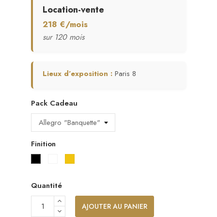
Location-vente
218 €/mois
sur 120 mois
Lieux d’exposition :
Paris 8
Pack Cadeau
Finition
Blanc laqué
Noyer laqué/satiné
Noir laqué
acajou laqué/satiné
Quantité
AJOUTER AU PANIER